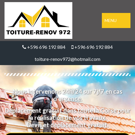
MENU
+596 696 192 884
+596 696 192 884
toiture-renov972@hotmail.com
Nous intervenons 24h/24 sur 7j/7 en cas
d'urgence.
Déplacement gratuit dans toute la Corse pour
la réalisation de vos travaux.
Devis et déplacement gratuit.