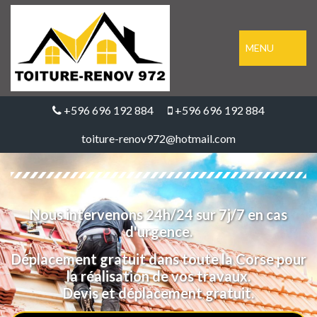
MENU
+596 696 192 884
+596 696 192 884
toiture-renov972@hotmail.com
Nous intervenons 24h/24 sur 7j/7 en cas
d'urgence.
Déplacement gratuit dans toute la Corse pour
la réalisation de vos travaux.
Devis et déplacement gratuit.