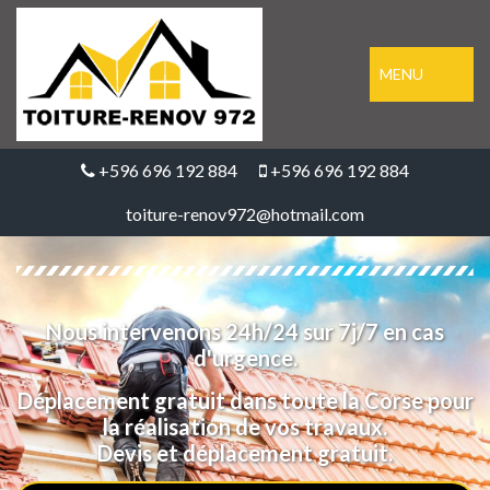
MENU
+596 696 192 884
+596 696 192 884
toiture-renov972@hotmail.com
Nous intervenons 24h/24 sur 7j/7 en cas
d'urgence.
Déplacement gratuit dans toute la Corse pour
la réalisation de vos travaux.
Devis et déplacement gratuit.