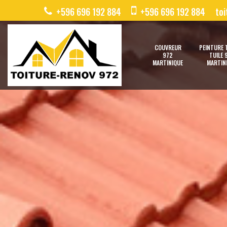
+596 696 192 884
+596 696 192 884
to
COUVREUR
PEINTURE 
972
TUILE 
MARTINIQUE
MARTIN