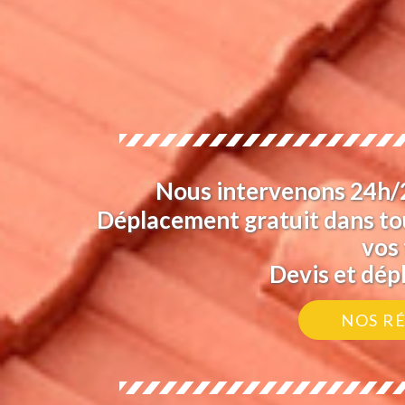
Nous intervenons 24h/24
Déplacement gratuit dans tou
vos 
Devis et dép
NOS R