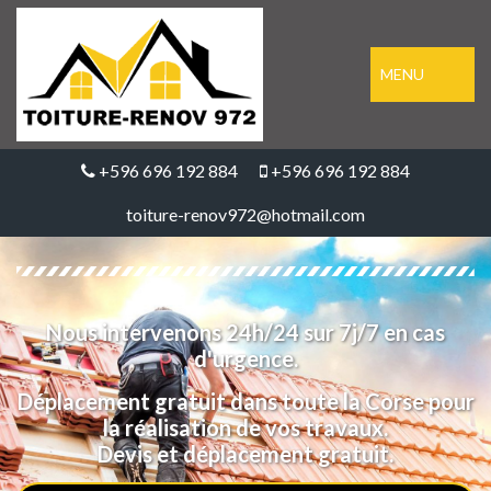
MENU
+596 696 192 884
+596 696 192 884
toiture-renov972@hotmail.com
Nous intervenons 24h/24 sur 7j/7 en cas
d'urgence.
Déplacement gratuit dans toute la Corse pour
la réalisation de vos travaux.
Devis et déplacement gratuit.