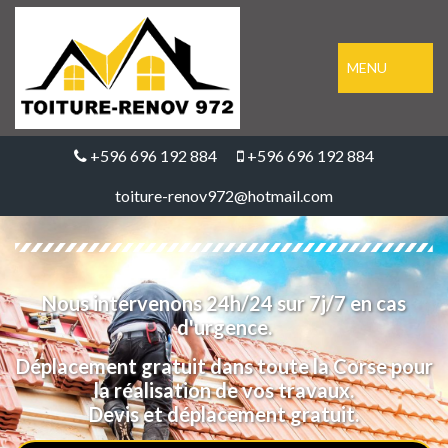
MENU
+596 696 192 884
+596 696 192 884
toiture-renov972@hotmail.com
Nous intervenons 24h/24 sur 7j/7 en cas
d'urgence.
Déplacement gratuit dans toute la Corse pour
la réalisation de vos travaux.
Devis et déplacement gratuit.