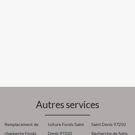
Autres services
Remplacement de
toiture Fonds Saint
Saint Denis 97250
charpente Fonds
Denis 97250
Recherche de fuite