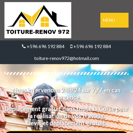
MENU
+596 696 192 884
+596 696 192 884
toiture-renov972@hotmail.com
Nous intervenons 24h/24 sur 7j/7 en cas
d'urgence.
Déplacement gratuit dans toute la Corse pour
la réalisation de vos travaux.
Devis et déplacement gratuit.